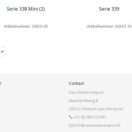
Serie 338 Mini (2)
Serie 339
Artikelnummer: 338.01.05
Artikelnummer: 339.01.10
n
r
Contact
Van Ommen import
Maerlandtweg 8
2921LC
Krimpen aan den IJssel
+31 (0) 180 513 991
info@vanommenimport.nl