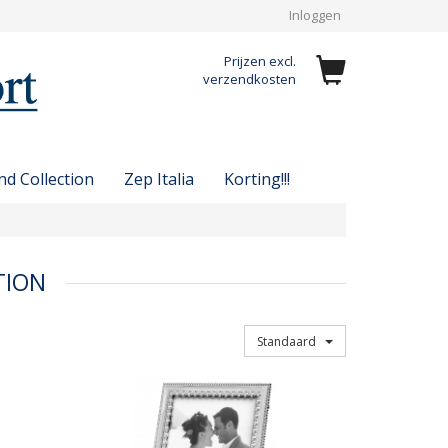
Inloggen
Prijzen excl.
verzendkosten
d Collection
Zep Italia
Korting!!!
TION
Sorteren op
Standaard
Quickview