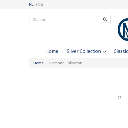
NL
ENG
Zoeken
Home
Silver Collection
Classic
Home
Diamond Collection
Producte
per
pagina
Quickv