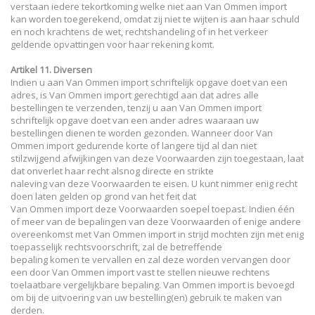
verstaan iedere tekortkoming welke niet aan Van Ommen import
kan worden toegerekend, omdat zij niet te wijten is aan haar schuld
en noch krachtens de wet, rechtshandeling of in het verkeer
geldende opvattingen voor haar rekening komt.
Artikel 11. Diversen
Indien u aan Van Ommen import schriftelijk opgave doet van een
adres, is Van Ommen import gerechtigd aan dat adres alle
bestellingen te verzenden, tenzij u aan Van Ommen import
schriftelijk opgave doet van een ander adres waaraan uw
bestellingen dienen te worden gezonden. Wanneer door Van
Ommen import gedurende korte of langere tijd al dan niet
stilzwijgend afwijkingen van deze Voorwaarden zijn toegestaan, laat
dat onverlet haar recht alsnog directe en strikte
naleving van deze Voorwaarden te eisen. U kunt nimmer enig recht
doen laten gelden op grond van het feit dat
Van Ommen import deze Voorwaarden soepel toepast. Indien één
of meer van de bepalingen van deze Voorwaarden of enige andere
overeenkomst met Van Ommen import in strijd mochten zijn met enig
toepasselijk rechtsvoorschrift, zal de betreffende
bepaling komen te vervallen en zal deze worden vervangen door
een door Van Ommen import vast te stellen nieuwe rechtens
toelaatbare vergelijkbare bepaling. Van Ommen import is bevoegd
om bij de uitvoering van uw bestelling(en) gebruik te maken van
derden.