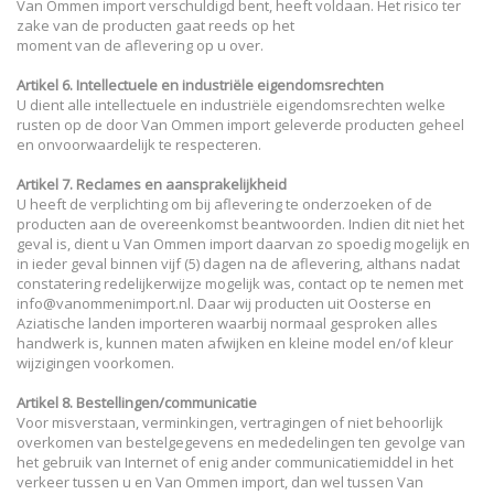
Van Ommen import verschuldigd bent, heeft voldaan. Het risico ter
zake van de producten gaat reeds op het
moment van de aflevering op u over.
Artikel 6. Intellectuele en industriële eigendomsrechten
U dient alle intellectuele en industriële eigendomsrechten welke
rusten op de door Van Ommen import geleverde producten geheel
en onvoorwaardelijk te respecteren.
Artikel 7. Reclames en aansprakelijkheid
U heeft de verplichting om bij aflevering te onderzoeken of de
producten aan de overeenkomst beantwoorden. Indien dit niet het
geval is, dient u Van Ommen import daarvan zo spoedig mogelijk en
in ieder geval binnen vijf (5) dagen na de aflevering, althans nadat
constatering redelijkerwijze mogelijk was, contact op te nemen met
info@vanommenimport.nl. Daar wij producten uit Oosterse en
Aziatische landen importeren waarbij normaal gesproken alles
handwerk is, kunnen maten afwijken en kleine model en/of kleur
wijzigingen voorkomen.
Artikel 8. Bestellingen/communicatie
Voor misverstaan, verminkingen, vertragingen of niet behoorlijk
overkomen van bestelgegevens en mededelingen ten gevolge van
het gebruik van Internet of enig ander communicatiemiddel in het
verkeer tussen u en Van Ommen import, dan wel tussen Van