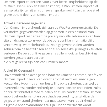
Ommen import en derden, voor zover betrekking hebbend op de
relatie tussen u en Van Ommen import, is Van Ommen import niet
aansprakelijk, tenzij en voor zover sprake mocht zijn van opzet of
grove schuld door Van Ommen import.
Artikel 9. Persoonsgegevens
Van Ommen import houdt zich aan de Wet Persoonregistratie. De
verstrekte gegevens worden opgenomen in een bestand. Van
Ommen import respecteert de privacy van alle gebruikers van haar
site en draagt er zorg voor dat de persoonlijke informatie altijd
vertrouwelijk wordt behandeld. Deze gegevens zullen worden
gebruikt om de bestellingen zo snel en gemakkelijk mogelijk te laten
verlopen. De persoonlijke gegevens zullen nooit ter beschikking
worden gesteld aan derden
die niet gelieerd zijn aan Van Ommen import.
Artikel 10. Overmacht
Onverminderd de overige aan haar toekomende rechten, heeft Van
Ommen import ingeval van overmacht het recht om, naar eigen
keuze, de uitvoering van uw bestelling op te schorten, dan wel de
overeenkomst zonder rechterlijke tussenkomst te ontbinden, zulks
door u dit schriftelijk mee te delen en zulks zonder dat Van Ommen
import gehouden is tot enige schadevergoeding, tenzij dit in de
gegeven omstandigheden naar maatstaven van redelijkheid en
billijkheid onaanvaardbaar zou zijn. Onder overmacht wordt