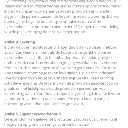
Op Rekening : Na goedkeuring van de bestelling dient u binnen 14
dagen het verschuldigde bedrag over te maken op ons banknummer.
Indien de prijzen voor de aangeboden producten en diensten
stijgen in de periode tussen de bestelling en de uitvoering daarvan,
bent u gerechtigd de bestelling te annuleren dan wel de
overeenkomst te ontbinden binnen tien (10) dagen na mededeling
van de prijsverhoging door Van Ommen import.
Artikel 4. Levering
Indien de overmachttoestand langer duurt dan 30 dagen hebben
zowel Van Ommen import als de koper de mogelijkheid om de
overeenkomst schriftelijk te ontbinden, waarna beide partijen
ontheven zijn van hun verplichtingen jegens elkaar en eventueel
reeds verrichte betalingen zullen worden gerestitueerd. De door
Van Ommen import opgegeven levertijden zijn slechts indicatief.
Overschrijding van enige leveringstermijn geeft u geen recht op
schadevergoeding. De levering van de producten geschiedt op de
plaats en het tijdstip waarop de producten gereed zijn voor
verzending aan u. Van Ommen import is gerechtigd de af te leveren
goederen in gedeelten na te komen. De extra kosten van de
nalevering wordt door Van Ommen gedragen.
Artikel 5. Eigendomsvoorbehoud
De eigendom van geleverde producten gaat pas over, indien u al
hetgeen u op grond van enige overeenkomst aan